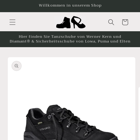
Skip to
Willkommen in unserem Shop
content
Cart
Hier finden Sie Tanzschuhe von Werner Kern und
Diamant® & Sicherheitsschuhe von Lowa, Puma und Elten
Skip to
product
information