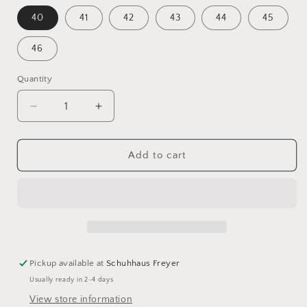
40
41
42
43
44
45
46
Quantity
Decrease
Increase
quantity
quantity
for
for
Lowa
Lowa
Add to cart
-
-
Renegade
Renegade
GTX
GTX
Lo
Lo
S3
S3
Pickup available at
Schuhhaus Freyer
Usually ready in 2-4 days
View store information