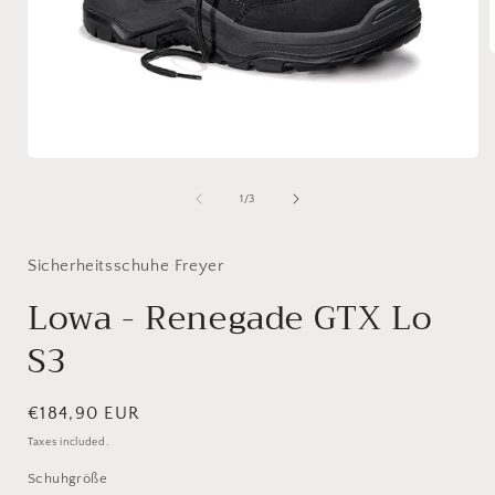
i
Open
media
1
of
1
/
3
in
modal
Sicherheitsschuhe Freyer
Lowa - Renegade GTX Lo
S3
Regular
€184,90 EUR
price
Taxes included.
Schuhgröße