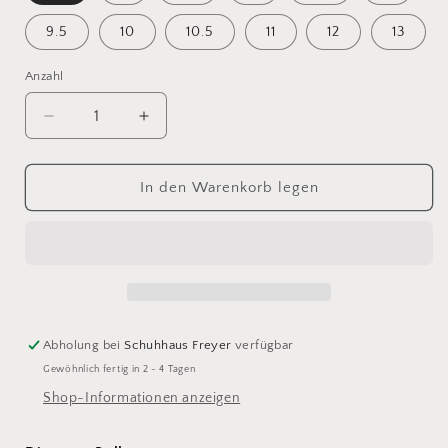
9.5
10
10.5
11
12
13
Anzahl
Verringere
Erhöhe
die
die
Menge
Menge
für
für
In den Warenkorb legen
Diamant
Diamant
-
-
Ballroom
Ballroom
Abholung bei
Schuhhaus Freyer
verfügbar
Gewöhnlich fertig in 2 - 4 Tagen
Shop-Informationen anzeigen